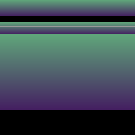
реальные деньги.