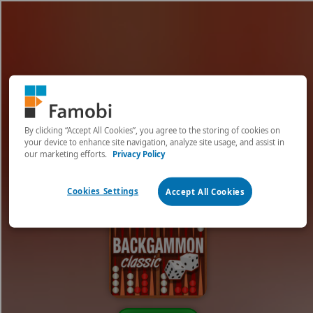
[object HTMLMetaElement]
пополнить счет