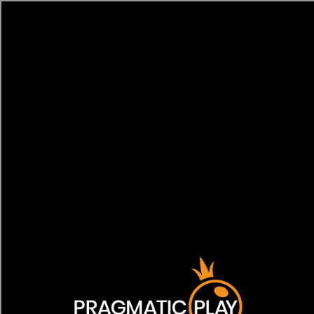
[object HTMLMetaElement]
пополнить счет