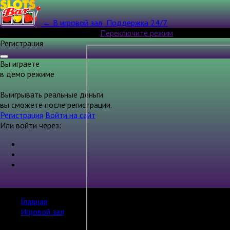
← В игровой зал
Поддержка 24/7
Вы играете в демо-режиме.
Переключите режим
и выигрывайте 
Регистрация
Вы играете
в демо режиме
Выигрывать реальные деньги
вы сможете после регистрации.
Регистрация
Войти на сайт
Или войти через:
Главная
Игровой зал
Hotline