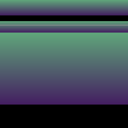
реальные деньги.