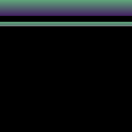
реальные деньги.